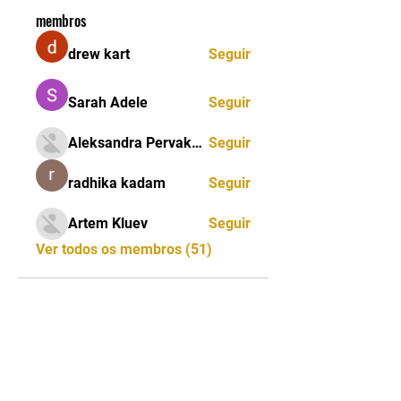
membros
drew kart
Seguir
Sarah Adele
Seguir
Aleksandra Pervakova
Seguir
radhika kadam
Seguir
Artem Kluev
Seguir
Ver todos os membros (51)
CNPJ:
13.333.163
/0001-38 - NOME FANTASIA: IBCJJ
INTERNATIONAL BRAZILLIAN CONFEDERATION JIU
JITSU
CONTATO:
2198119-8541
| E-
MAIL:
ibcjj.contato@ibcjj.com