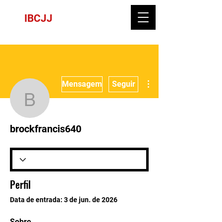
IBCJJ
Mais ações
Mensagem
Seguir
brockfrancis640
brockfrancis640
Perfil
Data de entrada: 3 de jun. de 2026
Sobre