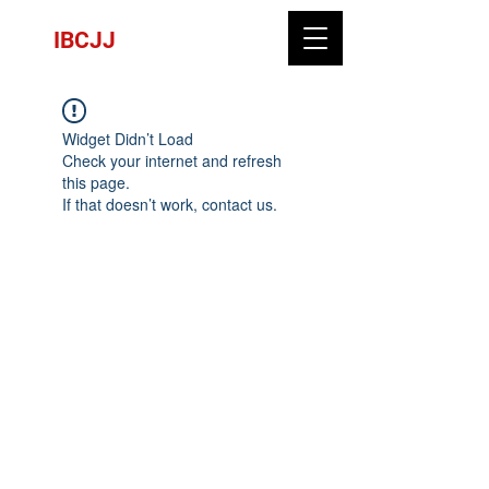
IBCJJ
Widget Didn’t Load
Check your internet and refresh
this page.
If that doesn’t work, contact us.
CNPJ:
13.333.163
/0001-38 - NOME FANTASIA: IBCJJ
INTERNATIONAL BRAZILLIAN CONFEDERATION JIU
JITSU
CONTATO:
2198119-8541
| E-
MAIL:
ibcjj.contato@ibcjj.com
Endereço: Rua do Russel 804 sala 401, Glória - Rio de
Janeiro, RJ. CEP
22210-010
ATIVIDADES: PRODUÇÃO E PROMOÇÃO DE EVENTOS