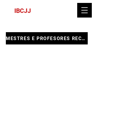
IBCJJ
MESTRES E PROFESORES RECONHECIDOS
CNPJ:
13.333.163
/0001-38 - NOME FANTASIA: IBCJJ
INTERNATIONAL BRAZILLIAN CONFEDERATION JIU
JITSU
CONTATO:
2198119-8541
| E-
MAIL:
ibcjj.contato@ibcjj.com
Endereço: Rua do Russel 804 sala 401, Glória - Rio de
Janeiro, RJ. CEP
22210-010
ATIVIDADES: PRODUÇÃO E PROMOÇÃO DE EVENTOS