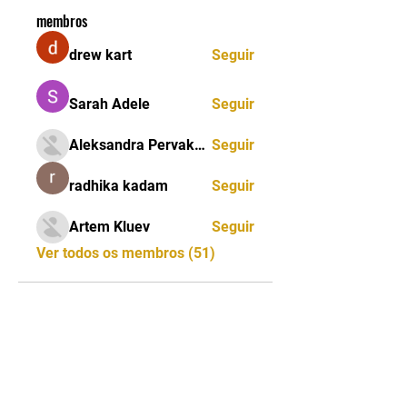
membros
drew kart
Seguir
Sarah Adele
Seguir
Aleksandra Pervakova
Seguir
radhika kadam
Seguir
Artem Kluev
Seguir
Ver todos os membros (51)
CNPJ:
13.333.163
/0001-38 - NOME FANTASIA: IBCJJ
INTERNATIONAL BRAZILLIAN CONFEDERATION JIU
JITSU
CONTATO:
2198119-8541
| E-
MAIL:
ibcjj.contato@ibcjj.com