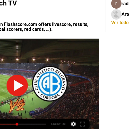
ch TV
rad
Art
Ver tod
n Flashscore.com offers livescore, results, 
al scorers, red cards, …).