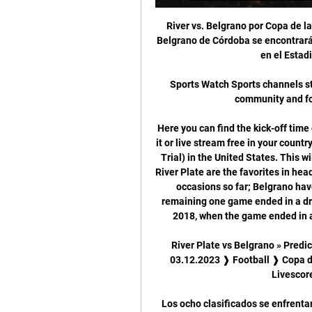
River vs. Belgrano por Copa de la 
Belgrano de Córdoba se encontrará
en el Estad
Sports Watch Sports channels str
community and fol
Here you can find the kick-off time
it or live stream free in your count
Trial) in the United States. This w
River Plate are the favorites in hea
occasions so far; Belgrano have
remaining one game ended in a dra
2018, when the game ended in a 
River Plate vs Belgrano » Predic
03.12.2023 ❱ Football ❱ Copa de
Livescore
Los ocho clasificados se enfrentar