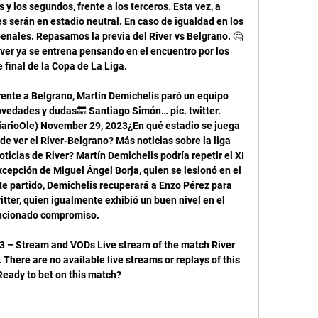
 y los segundos, frente a los terceros. Esta vez, a 
s serán en estadio neutral. En caso de igualdad en los 
enales. Repasamos la previa del River vs Belgrano. 🤔 
r ya se entrena pensando en el encuentro por los 
 final de la Copa de La Liga. 

rente a Belgrano, Martín Demichelis paró un equipo 
novedades y dudas🔙 Santiago Simón… pic. twitter. 
rioOle) November 29, 2023¿En qué estadio se juega 
e ver el River-Belgrano? Más noticias sobre la liga 
ticias de River? Martín Demichelis podría repetir el XI 
xcepción de Miguel Ángel Borja, quien se lesionó en el 
te partido, Demichelis recuperará a Enzo Pérez para 
tter, quien igualmente exhibió un buen nivel en el 
cionado compromiso. 

3 – Stream and VODs Live stream of the match River 
There are no available live streams or replays of this 
Ready to bet on this match?