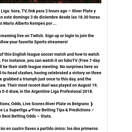
Liga: hora, TV, link para 2 hours ago — River Plate y 
n este domingo 3 de diciembre desde las 18.30 horas 
io Mario Alberto Kempes por ...

eaming live on Twitch. Sign up or login to join the 
low your favorite Sports streamers!

 of this English league soccer match and how to watch 
ry. For instance, you can watch it on fuboTV (Free 7-day 
ill be their sixth league meeting. No surprises here as 
d-to-head clashes, having celebrated a victory on three 
 grabbed a triumph just once to this day, and the 
w. Their most recent duel was played on August 19, 
0-0 draw, in the Argentine Liga Profesional 2018. 

tions, Odds, Live Scores River Plate vs Belgrano ❱ 
 La Superliga ✔️Free Betting Tips & Predictions ⚡ 
 Best Betting Odds ⭐ Stats.

án en cuatro llaves a partido único: los dos primeros 