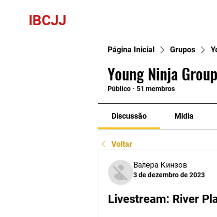
IBCJJ
Página Inicial
Grupos
Y
Young Ninja Group
Público
·
51 membros
Discussão
Mídia
Voltar
Валера Кинзов
3 de dezembro de 2023
Livestream: River Pla