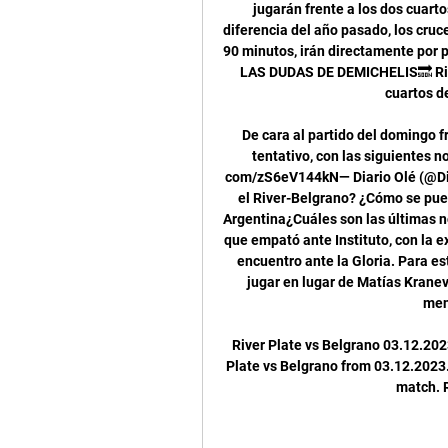
jugarán frente a los dos cuartos
diferencia del año pasado, los cruce
90 minutos, irán directamente por p
LAS DUDAS DE DEMICHELIS🔜 Rive
cuartos de
De cara al partido del domingo f
tentativo, con las siguientes 
com/zS6eV144kN— Diario Olé (@Dia
el River-Belgrano? ¿Cómo se pued
Argentina¿Cuáles son las últimas no
que empató ante Instituto, con la e
encuentro ante la Gloria. Para es
jugar en lugar de Matías Kranevi
men
River Plate vs Belgrano 03.12.202
Plate vs Belgrano from 03.12.2023. 
match. 