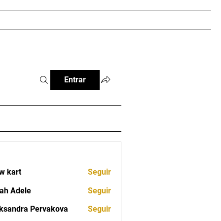
RTEIRA DIGITAL
IBCJJ PRO
Loja
More
Entrar
w kart
Seguir
ah Adele
Seguir
ksandra Pervakova
Seguir