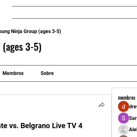
Home
Mestres e Professores
FILIE-SE - CA
oung Ninja Group (ages 3-5)
 (ages 3-5)
Membros
Sobre
membros
dre
Sar
te vs. Belgrano Live TV 4 
Ale