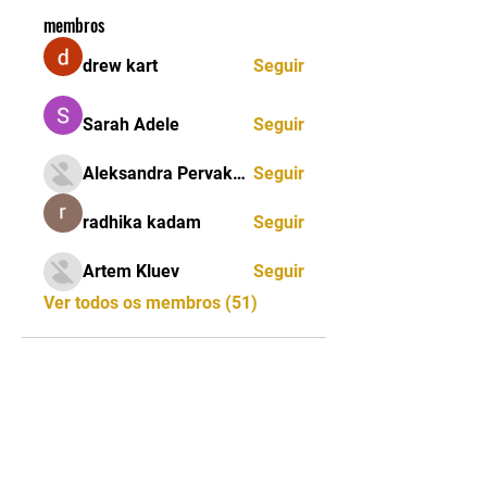
membros
drew kart
Seguir
Sarah Adele
Seguir
Aleksandra Pervakova
Seguir
radhika kadam
Seguir
Artem Kluev
Seguir
Ver todos os membros (51)
CNPJ:
13.333.163
/0001-38 - NOME FANTASIA: IBCJJ
INTERNATIONAL BRAZILLIAN CONFEDERATION JIU
JITSU
CONTATO:
2198119-8541
| E-
MAIL:
ibcjj.contato@ibcjj.com