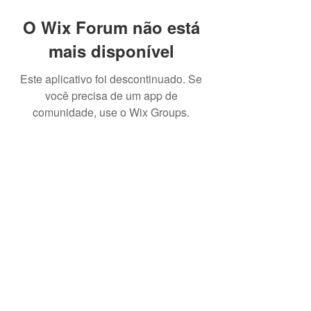
O Wix Forum não está
mais disponível
Este aplicativo foi descontinuado. Se
você precisa de um app de
comunidade, use o Wix Groups.
CNPJ:
13.333.163
/0001-38 - NOME FANTASIA: IBCJJ
INTERNATIONAL BRAZILLIAN CONFEDERATION JIU
JITSU
CONTATO:
2198119-8541
| E-
MAIL:
ibcjj.contato@ibcjj.com
Endereço: Rua do Russel 804 sala 401, Glória - Rio de
Janeiro, RJ. CEP
22210-010
ATIVIDADES: PRODUÇÃO E PROMOÇÃO DE EVENTOS
ESPORTIVOS, TREINANDO EM DESENVOLVIMENTO
PROFISSIONAL E GERENCIAL.
Política de entrega:
Produtos físicos - Envio até 60 dias a depender do
produto e disponibilidade
Produtos digitais - Até 15 dias.