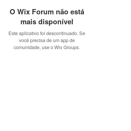
O Wix Forum não está
mais disponível
Este aplicativo foi descontinuado. Se
você precisa de um app de
comunidade, use o Wix Groups.
CNPJ:
13.333.163
/0001-38 - NOME FANTASIA: IBCJJ
INTERNATIONAL BRAZILLIAN CONFEDERATION JIU
JITSU
CONTATO:
2198119-8541
| E-
MAIL:
ibcjj.contato@ibcjj.com
Endereço: Rua do Russel 804 sala 401, Glória - Rio de
Janeiro, RJ. CEP
22210-010
ATIVIDADES: PRODUÇÃO E PROMOÇÃO DE EVENTOS
ESPORTIVOS, TREINANDO EM DESENVOLVIMENTO
PROFISSIONAL E GERENCIAL.
Política de entrega:
Produtos físicos - Envio até 60 dias a depender do
produto e disponibilidade
Produtos digitais - Até 15 dias.